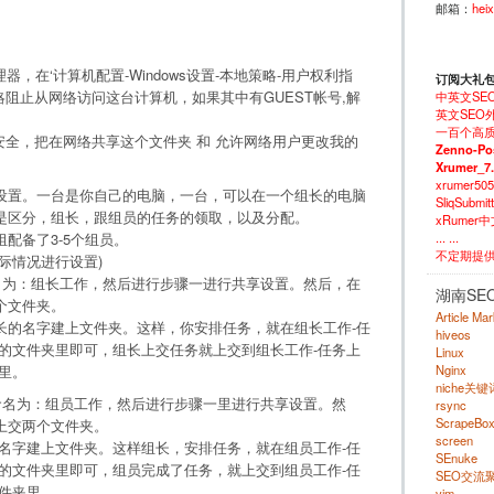
邮箱：
hei
理器，在‘计算机配置-Windows设置-本地策略-用户权利指
订阅大礼
略阻止从网络访问这台计算机，如果其中有GUEST帐号,解
中英文SE
英文SEO外
一百个高质
安全，把在网络共享这个文件夹 和 允许网络用户更改我的
Zenno-Po
Xrumer_7
xrumer50
设置。一台是你自己的电脑，一台，可以在一个组长的电脑
SliqSubm
是区分，组长，跟组员的任务的领取，以及分配。
xRumer
... ...
配备了3-5个组员。
不定期提
际情况进行设置)
名为：组长工作，然后进行步骤一进行共享设置。然后，在
湖南SE
个文件夹。
Article Ma
长的名字建上文件夹。这样，你安排任务，就在组长工作-任
hiveos
的文件夹里即可，组长上交任务就上交到组长工作-任务上
Linux
Nginx
里。
niche关
命名为：组员工作，然后进行步骤一里进行共享设置。然
rsync
ScrapeBo
上交两个文件夹。
screen
名字建上文件夹。这样组长，安排任务，就在组员工作-任
SEnuke
的文件夹里即可，组员完成了任务，就上交到组员工作-任
SEO交流
件夹里。
vim