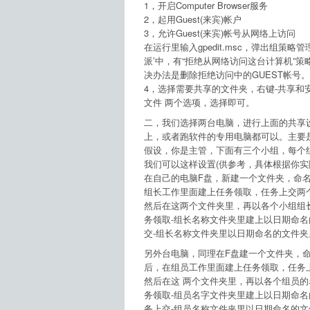
1，开启Computer Browser服务
2，起用Guest(来宾)帐户
3，允许Guest(来宾)帐号从网络上访问
在运行里输入gpedit.msc，弹出组策略管
派’中，有“拒绝从网络访问这台计算机”策
决办法是删除拒绝访问中的GUEST帐号。
4，选择需要共享的文件夹，右键-共享和
文件 两个选项，选择即可。
二，我们选择两台电脑，进行上面的共享
上，或者跑软件的专用电脑都可以。主要
假设，你是主管，下面有三个小组，每个组
我们可以这样设置(供参考，具体根据你实
在自己的电脑F盘，新建一个文件夹，命
组长工作里面建上任务领取，任务上交两
然后在这两个文件夹里，再以各个小组组
务领取-组长名称文件夹里建上以日期命名
交-组长名称文件夹里以日期命名的文件夹
另外台电脑，同理在F盘建一个文件夹，
后，在组员工作里面建上任务领取，任务
然后在这 两个文件夹里，再以各个组员的
务领取-组员名字文件夹里建上以日期命名
务上交-组员名称文件夹里以日期命名的文