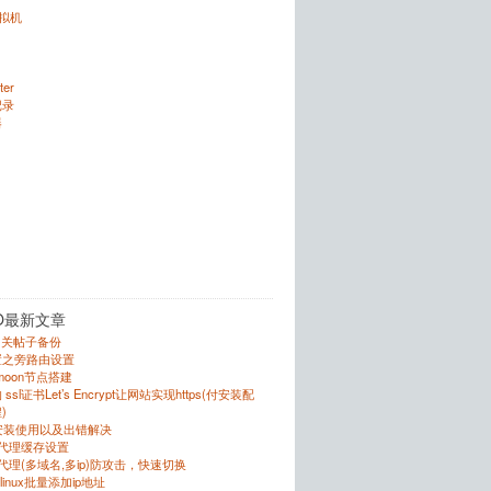
虚拟机
ter
记录
器
O最新文章
的相关帖子备份
置之旁路由设置
r的moon节点搭建
sl证书Let’s Encrypt让网站实现https(付安装配
)
的安装使用以及出错解决
反向代理缓存设置
向代理(多域名,多ip)防攻击，快速切换
跟linux批量添加ip地址