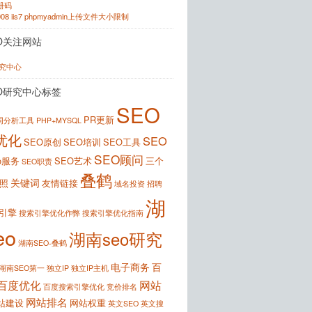
注册码
2008 iis7 phpmyadmin上传文件大小限制
O关注网站
研究中心
O研究中心标签
SEO
PR更新
键词分析工具
PHP+MYSQL
优化
SEO
SEO原创
SEO培训
SEO工具
SEO顾问
o服务
SEO艺术
三个
SEO职责
叠鹤
关键词
照
友情链接
域名投资
招聘
湖
引擎
搜索引擎优化作弊
搜索引擎优化指南
eo
湖南seo研究
湖南SEO-叠鹤
电子商务
百
湖南SEO第一
独立IP
独立IP主机
百度优化
网站
百度搜索引擎优化
竞价排名
网站排名
站建设
网站权重
英文SEO
英文搜