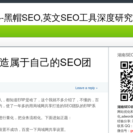
-黑帽SEO,英文SEO工具深度研究
湖南SE
造属于自己的SEO团
Leave a reply »
人，都知道ERP是啥了，这个我就不多介绍了，不懂的，百
，使了一年多的用局域网共享打造的SEO团队的ERP系
湖南SEO
网站优化和
化,adwo
务进行量化，把业务流程化。下面进如正题：
经验分享: XRu
联系 QQ
如设置不成功，百度一下局域网共享设置。
微信号：
g