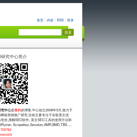
首页
内容
RSS
登录
O研究中心简介
研究中心
是
叠鹤
的博客,中心创立2008年5月,致力于
网络营销推广研究.目前主要专注于谷歌英文优
rds竞价,黑帽SEO软件, 英文SEO工具的使用方法和
mer, Scrapebox,Senukex,AMR,BMD,TBS......
：
705762
erenrizhi