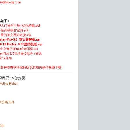
xia@vip.qq.com
包如下：
O入门操作手册+优化精髓.pdf
链高级操作宝典.pdf
量的英文网站链接.xls
ster-Pro-3.6_英文破解版.rar
.0.12 Hrefer_3.85虚拟机版.zip
5中文修正版(profile利器).rar
itterPlus 2.5目录提交软件+资源
中文汉化包
供各种收费软件破解版以及相关操作视频下载
O研究中心分类
rketing Robot
键词分析工具
x
聚会