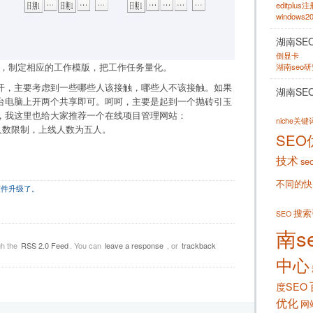
editplus
windows
湖南SE
倒显卡
是，制定相应的工作模版，把工作任务量化。
湖南seo
开，主要考虑到一些哪些人该接触，哪些人不该接触。如果
湖南SE
台电脑上开两个共享即可。呵呵，主要是起到一个抛砖引玉
，我这里也给大家推荐一个在线项目管理网站：
niche关
跟人数限制，上线人数为五人。
SEO
技术
se
不同的快
1.0软件升级了。
搜索
SEO
南s
gh the
RSS 2.0 Feed
. You can
leave a response
, or
trackback
中心
度SEO
优化
网