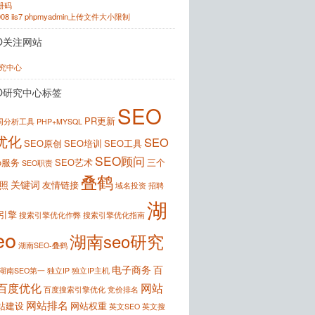
注册码
2008 iis7 phpmyadmin上传文件大小限制
O关注网站
研究中心
O研究中心标签
SEO
PR更新
键词分析工具
PHP+MYSQL
优化
SEO
SEO原创
SEO培训
SEO工具
SEO顾问
o服务
SEO艺术
三个
SEO职责
叠鹤
关键词
照
友情链接
域名投资
招聘
湖
引擎
搜索引擎优化作弊
搜索引擎优化指南
eo
湖南seo研究
湖南SEO-叠鹤
电子商务
百
湖南SEO第一
独立IP
独立IP主机
百度优化
网站
百度搜索引擎优化
竞价排名
网站排名
站建设
网站权重
英文SEO
英文搜