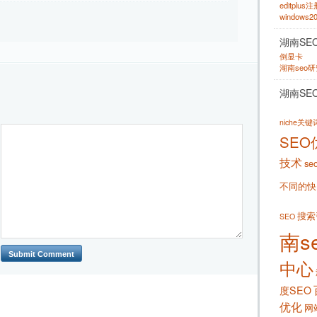
editplus
windows
湖南SE
倒显卡
湖南seo
湖南SE
niche关
SEO
技术
se
不同的快
搜索
SEO
南s
中心
度SEO
优化
网