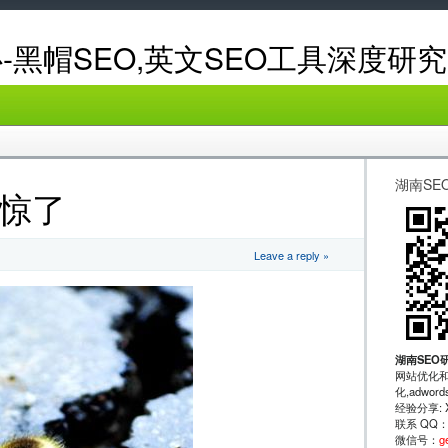
-黑帽SEO,英文SEO工具深度研究
湖南SE
惊了
Leave a reply »
湖南SEO
网站优化和
化,adwo
经验分享: XRu
联系 QQ
微信号：
g