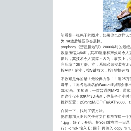
初看是一张鸭子的图片，如果你也这样认
为.rar然后解压你会震惊。
prophecy《彗星撞地球》2000年时
数据压缩为64K，其3D渲染和声效却令人
影片，其技术令人震惊～因为，事实上，这
它压缩了25万倍。注：系统必须安装有direc
按A键可缩小，按S键放大，按F键快速放
不收藏是你的错！最经典力作！！近25万
每年，世界各地著名的Warez组织都会
3D动画。要知道，一首普通的MP3，通常就
而这个仅有63K的3D动画，你花半个小时
推荐配置：2G/512M/GF4Ti或ATi9600、
百度一下，找到了该方法。
把你想加入图片的任何文件都放在痛一个文件
1.jpg，好了，开始。把它们放在同一目录
行）-cmd- 输入 E: 回车 再输入 copy /b 1