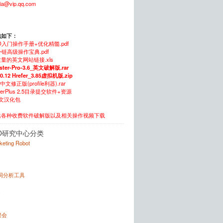
xia@vip.qq.com
包如下：
O入门操作手册+优化精髓.pdf
链高级操作宝典.pdf
量的英文网站链接.xls
ster-Pro-3.6_英文破解版.rar
.0.12 Hrefer_3.85虚拟机版.zip
5中文修正版(profile利器).rar
itterPlus 2.5目录提交软件+资源
中文汉化包
供各种收费软件破解版以及相关操作视频下载
O研究中心分类
rketing Robot
键词分析工具
x
聚会