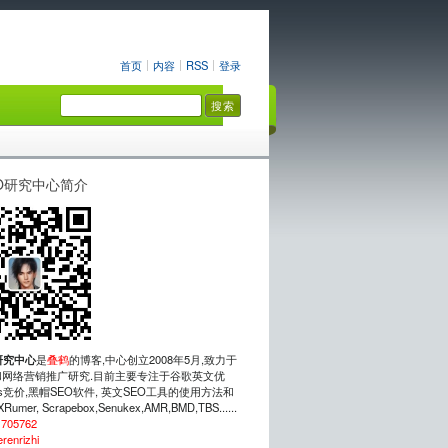
首页
内容
RSS
登录
O研究中心简介
研究中心
是
叠鹤
的博客,中心创立2008年5月,致力于
网络营销推广研究.目前主要专注于谷歌英文优
rds竞价,黑帽SEO软件, 英文SEO工具的使用方法和
mer, Scrapebox,Senukex,AMR,BMD,TBS......
：
705762
erenrizhi