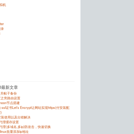
虚拟机
ter
记录
器
O最新文章
的相关帖子备份
置之旁路由设置
r的moon节点搭建
sl证书Let’s Encrypt让网站实现https(付安装配
)
的安装使用以及出错解决
反向代理缓存设置
向代理(多域名,多ip)防攻击，快速切换
跟linux批量添加ip地址