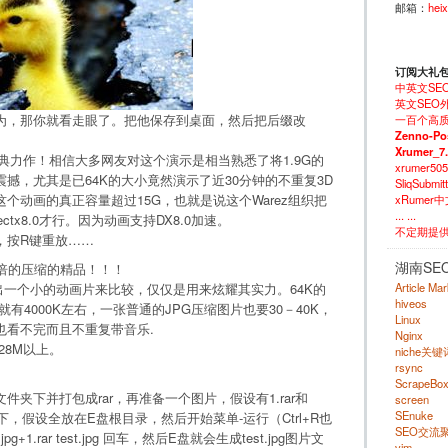
邮箱：
hei
订阅大礼
中英文SE
英文SEO外
为，那你就看走眼了。把他保存到桌面，然后把后缀改
一百个高质
Zenno-Po
Xrumer_7
的最经典力作！相信大多网友对这个演示是相当熟悉了将1.9G的
xrumer50
震撼，尤其是已64K的大小竟然演示了近30分钟的不重复3D
SliqSubm
个动画的真正容量超过15G，也就是说这个Warez组织把
xRumer
... ...
tx8.0才行。因为动画支持DX8.0加速。
不定期提
，按R键重放……
湖南SE
倍的压缩的精品！！！
Article Ma
推出一个小的动画片来比较，仅仅是用来炫耀其实力。64K的
hiveos
有4000K左右，一张普通的JPG压缩图片也要30－40K，
Linux
也看不完而且不重复带音乐.
Nginx
128M以上。
niche关
rsync
ScrapeBo
夹下并打包成rar，再准备一个图片，假设有1.rar和
screen
SEnuke
下，假设全放在E盘根目录，然后开始菜单-运行（Ctrl+R也
SEO交流
.jpg+1.rar test.jpg 回车，然后E盘就会生成test.jpg图片文
vim