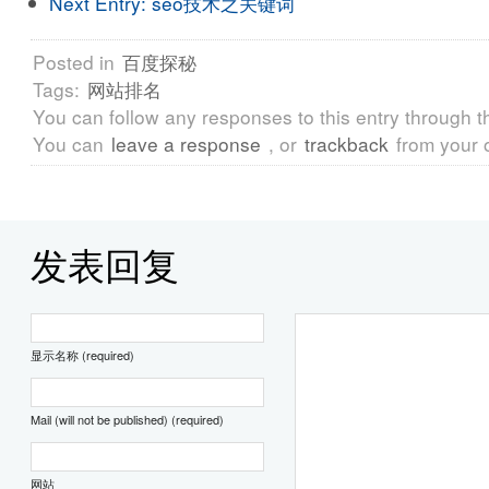
Next Entry:
seo技术之关键词
Posted in
百度探秘
Tags:
网站排名
You can follow any responses to this entry through 
You can
leave a response
, or
trackback
from your 
发表回复
显示名称 (required)
Mail (will not be published) (required)
网站