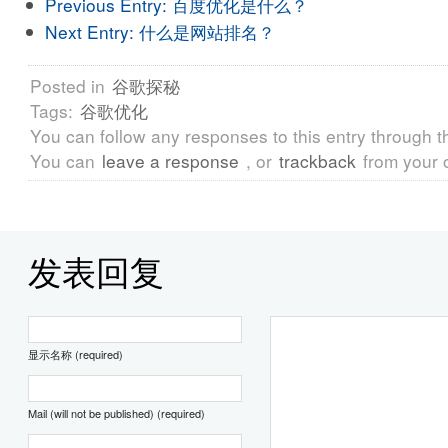
Previous Entry:
百度优化是什么？
Next Entry:
什么是网站排名？
Posted in
谷歌探秘
Tags:
谷歌优化
You can follow any responses to this entry through 
You can
leave a response
, or
trackback
from your 
发表回复
显示名称 (required)
Mail (will not be published) (required)