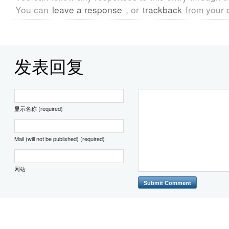
You can
leave a response
, or
trackback
from your 
发表回复
显示名称 (required)
Mail (will not be published) (required)
网站