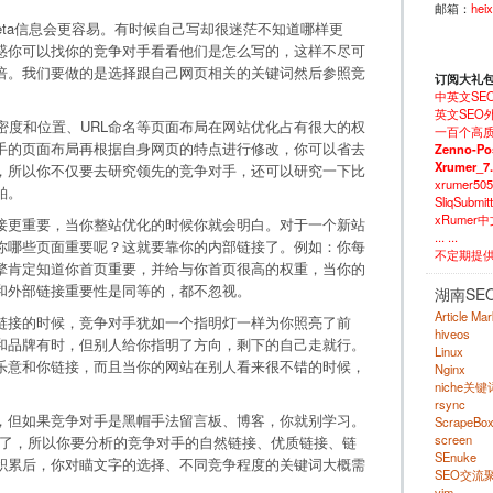
邮箱：
hei
eta信息会更容易。有时候自己写却很迷茫不知道哪样更
惑你可以找你的竞争对手看看他们是怎么写的，这样不尽可
倍。我们要做的是选择跟自己网页相关的关键词然后参照竞
订阅大礼
中英文SE
英文SEO外
词密度和位置、URL命名等页面布局在网站优化占有很大的权
一百个高质
手的页面布局再根据自身网页的特点进行修改，你可以省去
Zenno-Po
Xrumer_7
，所以你不仅要去研究领先的竞争对手，还可以研究一下比
xrumer50
粕。
SliqSubm
xRumer
接更重要，当你整站优化的时候你就会明白。对于一个新站
... ...
你哪些页面重要呢？这就要靠你的内部链接了。例如：你每
不定期提
擎肯定知道你首页重要，并给与你首页很高的权重，当你的
和外部链接重要性是同等的，都不忽视。
湖南SE
Article Ma
链接的时候，竞争对手犹如一个指明灯一样为你照亮了前
hiveos
和品牌有时，但别人给你指明了方向，剩下的自己走就行。
Linux
乐意和你链接，而且当你的网站在别人看来很不错的时候，
Nginx
niche关
rsync
，但如果竞争对手是黑帽手法留言板、博客，你就别学习。
ScrapeBo
screen
K了，所以你要分析的竞争对手的自然链接、优质链接、链
SEnuke
积累后，你对瞄文字的选择、不同竞争程度的关键词大概需
SEO交流
。
vim