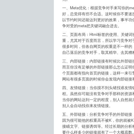
一、Meta优化：根据竞争对手来写你的m
好，总觉得有些不合适。这时候你不要迷
以节约时间还能达到更好的效果，事半功
争对受的meta把关键词融合进去。
二、页面布局：Html标签的使用、关键
重，尤其对于百度而言，所以学习竞争对
很多时间，但各自网页的权重是不一样的
自己落后的竞争对手，取其精华、去其糟
三、内部链接：内部链接有时候比外部链
而言你没有足够的外部链接那么怎么证明
个页面都有指向首页的链接，这样一来引
网站有很多页面的时候你会发现内部链接
四、友情链接：当你摸不到头绪找谁友情
程。虽然你可能没有竞争对手那样的资源
当你的网站达到一定的程度，别人自然就
别人会自动找你来友情链接。
五、外部链接：分析竞争对手的外部链接
因为很可能他的权重高不被K，你的就被
接瞄文字、链接诱饵等。经过长期的分析
要什么样多少的链接就有了一个大概底数