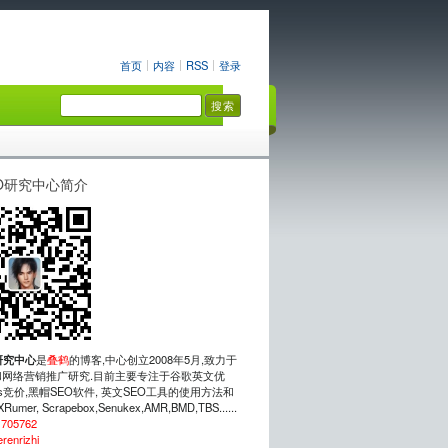
首页
内容
RSS
登录
O研究中心简介
研究中心
是
叠鹤
的博客,中心创立2008年5月,致力于
网络营销推广研究.目前主要专注于谷歌英文优
rds竞价,黑帽SEO软件, 英文SEO工具的使用方法和
mer, Scrapebox,Senukex,AMR,BMD,TBS......
：
705762
erenrizhi