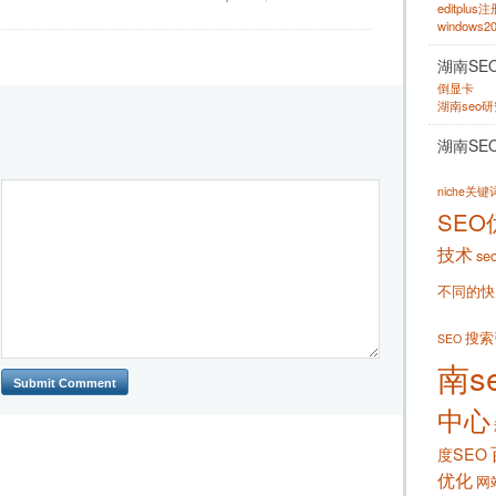
editplus
windows
湖南SE
倒显卡
湖南seo
湖南SE
niche关
SEO
技术
se
不同的快
搜索
SEO
南s
中心
度SEO
优化
网