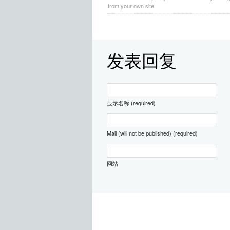
from your own site.
发表回复
显示名称 (required)
Mail (will not be published) (required)
网站