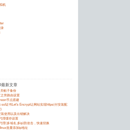
虚拟机
ter
记录
器
O最新文章
的相关帖子备份
置之旁路由设置
r的moon节点搭建
sl证书Let’s Encrypt让网站实现https(付安装配
)
的安装使用以及出错解决
反向代理缓存设置
向代理(多域名,多ip)防攻击，快速切换
跟linux批量添加ip地址