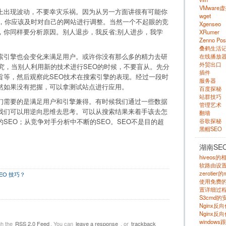
VMware
上出现波动，不要幸灾乐祸。因为从另一方面讲很有可能你
wget
验，你应该及时对自己的网站进行调整。当然一个不起眼的竞
Xgenseo
，你同样要分析原因。别人退步，我反省;别人进步，我学
XRumer
Zenno Pos
叠鹤生活
索引擎也会变化来满足用户。或许你没有那么多的精力去研
在线播放
外贸出口
究，当别人利用新的技术进行SEO的时候，不要盲从。先分
插件
旨等，然后观察此SEO技术在搜索引擎的表现。经过一段时
服务器
然如果没有把握，可以拿测试站点进行应用。
百度探秘
站群技巧
们需要的是满足用户和引擎兼得。有时候我们通过一些数据
管理艺术
我们可以用逆向思维去思考。可以从搜索结果来着手该去怎
翻墙
谷歌探秘
SEO；从竞争对手分析中不断的SEO。SEO不是目的超
黑帽SEO
湖南SE
hiveos
软路由设
zerotie
EO 技巧？
使用免费的 s
置详细过程
S3cmd
Nginx
Nginx反
windows
gh the
RSS 2.0 Feed
. You can
leave a response
, or
trackback