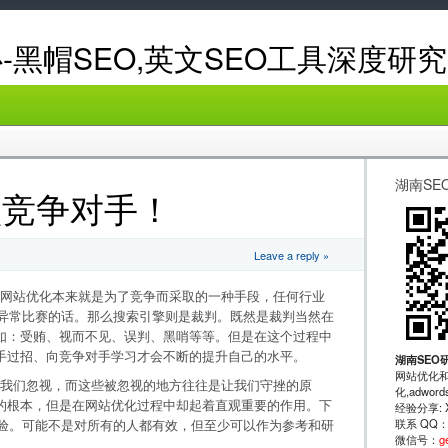
-黑帽SEO,英文SEO工具深度研究
湖南SE
败竞争对手！
Leave a reply »
站优化本来就是为了竞争而采取的一种手段，任何行业
争异常比赛的话。那么搜索引擎则是裁判。既然是裁判当然在
如：受贿、视而不见、误判、黑哨等等。但是在这个过程中
手过招、向竞争对手学习才会不断的提升自己的水平。
湖南SEO
网站优化和
们忽视，而这些被忽视的地方往往是让我们守挫的原
化,adwo
的根本，但是在网站优化过程中却起着直观重要的作用。下
经验分享: XRu
联系 QQ
经验。可能不是对所有的人都有效，但至少可以作为参考和研
微信号：
g