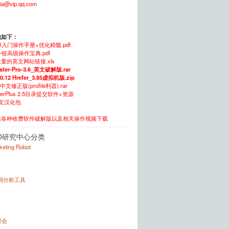
xia@vip.qq.com
包如下：
O入门操作手册+优化精髓.pdf
链高级操作宝典.pdf
量的英文网站链接.xls
ster-Pro-3.6_英文破解版.rar
.0.12 Hrefer_3.85虚拟机版.zip
5中文修正版(profile利器).rar
itterPlus 2.5目录提交软件+资源
中文汉化包
供各种收费软件破解版以及相关操作视频下载
O研究中心分类
rketing Robot
键词分析工具
x
聚会