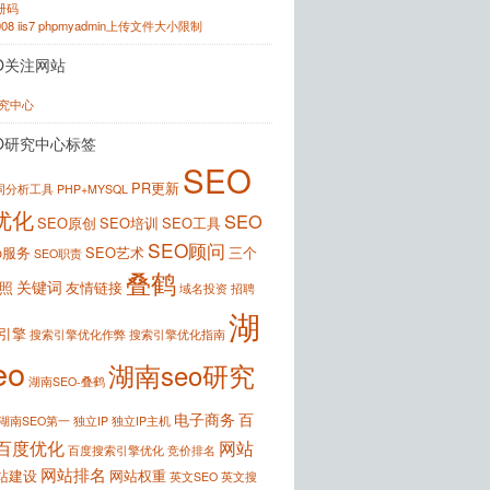
注册码
2008 iis7 phpmyadmin上传文件大小限制
O关注网站
研究中心
O研究中心标签
SEO
PR更新
键词分析工具
PHP+MYSQL
优化
SEO
SEO原创
SEO培训
SEO工具
SEO顾问
o服务
SEO艺术
三个
SEO职责
叠鹤
关键词
照
友情链接
域名投资
招聘
湖
引擎
搜索引擎优化作弊
搜索引擎优化指南
eo
湖南seo研究
湖南SEO-叠鹤
电子商务
百
湖南SEO第一
独立IP
独立IP主机
百度优化
网站
百度搜索引擎优化
竞价排名
网站排名
站建设
网站权重
英文SEO
英文搜