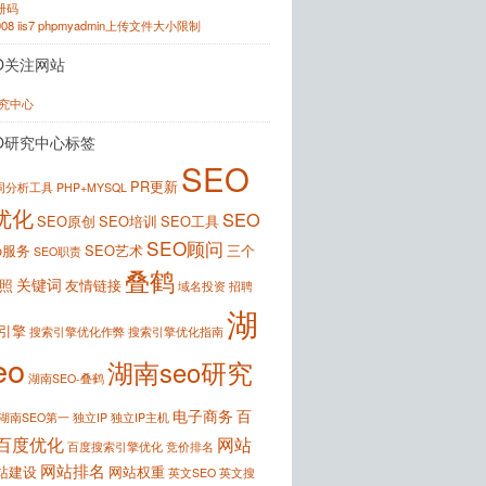
注册码
2008 iis7 phpmyadmin上传文件大小限制
O关注网站
研究中心
O研究中心标签
SEO
PR更新
键词分析工具
PHP+MYSQL
优化
SEO
SEO原创
SEO培训
SEO工具
SEO顾问
o服务
SEO艺术
三个
SEO职责
叠鹤
关键词
照
友情链接
域名投资
招聘
湖
引擎
搜索引擎优化作弊
搜索引擎优化指南
eo
湖南seo研究
湖南SEO-叠鹤
电子商务
百
湖南SEO第一
独立IP
独立IP主机
百度优化
网站
百度搜索引擎优化
竞价排名
网站排名
站建设
网站权重
英文SEO
英文搜