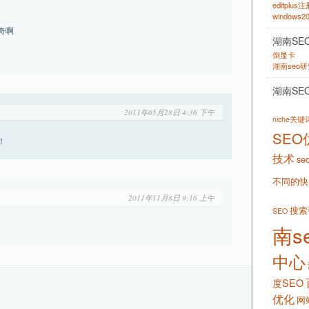
editplus
windows
奇啊
湖南SE
倒显卡
湖南seo
湖南SE
2011年05月28日 4:36 下午
niche关
SEO
！
技术
se
不同的快
2011年11月8日 9:16 上午
搜索
SEO
南s
中心
度SEO
优化
网