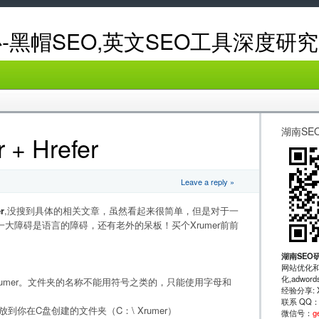
-黑帽SEO,英文SEO工具深度研究
湖南SE
 Hrefer
Leave a reply »
r
,没搜到具体的相关文章，虽然看起来很简单，但是对于一
大障碍是语言的障碍，还有老外的呆板！买个Xrumer前前
湖南SEO
网站优化和
化,adwo
umer。文件夹的名称不能用符号之类的，只能使用字母和
经验分享: XRu
联系 QQ
）放到你在C盘创建的文件夹（C：\ Xrumer）
微信号：
g