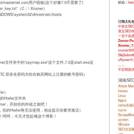
botmasternet.com用户面板(这个好像7.0不需要了)
邮箱：
hei
ey.txt”（C：\ Xrumer）
ystem32\drivers\etc\hosts
订阅大礼
中英文SE
英文SEO外
一百个高质
Zenno-Po
Xrumer_7
xrumer50
SliqSubm
xRumer
件夹中的“xpymep.exe”这个文件,7.0是start.exe这
... ...
不定期提
写,登录名密码为你在购买网站上注册的帐号密码）
湖南SE
Article Ma
hiveos
er）
Linux
的Hrefer文件夹
Nginx
umer，开始你的外链之旅吧！
niche关
r，你的Hrefer将无法使用，他会提示你要求激活）
rsync
ScrapeBo
此结束了！呵呵，今天才想起俺这个博客！
screen
SEnuke
SEO交流
vim