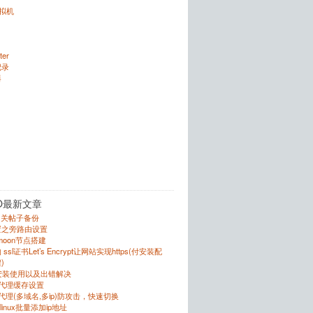
虚拟机
ter
记录
器
O最新文章
的相关帖子备份
置之旁路由设置
r的moon节点搭建
sl证书Let’s Encrypt让网站实现https(付安装配
)
的安装使用以及出错解决
反向代理缓存设置
向代理(多域名,多ip)防攻击，快速切换
跟linux批量添加ip地址