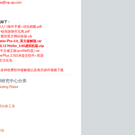
xia@vip.qq.com
包如下：
O入门操作手册+优化精髓.pdf
链高级操作宝典.pdf
量的英文网站链接.xls
ster-Pro-3.6_英文破解版.rar
.0.12 Hrefer_3.85虚拟机版.zip
5中文修正版(profile利器).rar
itterPlus 2.5目录提交软件+资源
中文汉化包
供各种收费软件破解版以及相关操作视频下载
O研究中心分类
rketing Robot
键词分析工具
x
聚会