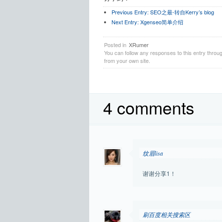
Previous Entry:
SEO之最-转自Kerry’s blog
Next Entry:
Xgenseo简单介绍
Posted in
XRumer
You can follow any responses to this entry throu
from your own site.
4 comments
纹眉lisa
谢谢分享1！
刷百度相关搜索区