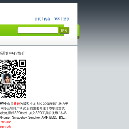
首页
内容
RSS
登录
O研究中心简介
研究中心
是
叠鹤
的博客,中心创立2008年5月,致力于
网络营销推广研究.目前主要专注于谷歌英文优
rds竞价,黑帽SEO软件, 英文SEO工具的使用方法和
mer, Scrapebox,Senukex,AMR,BMD,TBS......
：
705762
erenrizhi