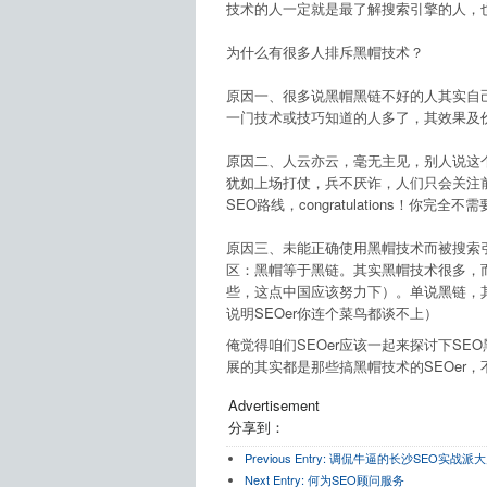
技术的人一定就是最了解搜索引擎的人，也
为什么有很多人排斥黑帽技术？
原因一、很多说黑帽黑链不好的人其实自
一门技术或技巧知道的人多了，其效果及
原因二、人云亦云，毫无主见，别人说这
犹如上场打仗，兵不厌诈，人们只会关注
SEO路线，congratulations！你完全不
原因三、未能正确使用黑帽技术而被搜索
区：黑帽等于黑链。其实黑帽技术很多，而
些，这点中国应该努力下）。单说黑链，
说明SEOer你连个菜鸟都谈不上）
俺觉得咱们SEOer应该一起来探讨下SE
展的其实都是那些搞黑帽技术的SEOer
Advertisement
分享到：
Previous Entry:
调侃牛逼的长沙SEO实战派大
Next Entry:
何为SEO顾问服务