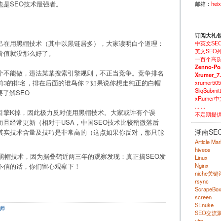
是SEO技术最强者。
邮箱：
hei
订阅大礼
己在用黑帽技术（其中以黑链居多），大家读明白个道理：
中英文SE
英文SEO外
价值就没那么好了。
一百个高质
Zenno-Po
个不能做，违法某某搜索引擎规则，不正当竞争。竞争排名
Xrumer_7
前3的排名，排在后面的谁鸟你？如果说你想走纯正的白帽
xrumer50
SliqSubm
需要了解SEO
xRumer
... ...
引擎K掉，因此极力反对使用黑帽技术。大家或许有个误
不定期提
且经常更新（相对于USA，中国SEO技术比较稍微落后
湖南SE
其实技术含量及技巧是非常高的（这点如果你反对，那只能
Article Ma
hiveos
O黑帽技术，因为据叠鹤近两三年的观察发现：真正搞SEO发
Linux
Nginx
，不信的话，你们留心观察下！
niche关
rsync
ScrapeBo
screen
SEnuke
师
SEO交流
vim