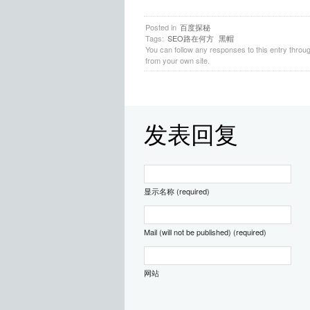
Posted in
百度探秘
Tags:
SEO路在何方
黑帽
You can follow any responses to this entry throu
from your own site.
发表回复
显示名称 (required)
Mail (will not be published) (required)
网站