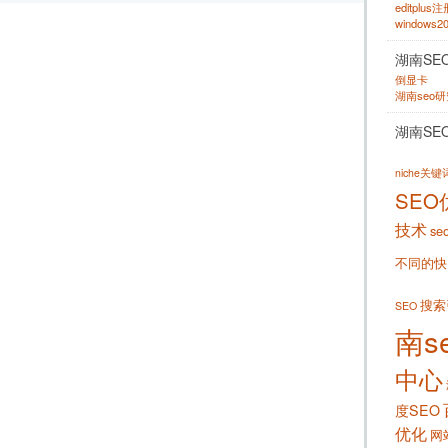
editplus
windows
湖南SE
倒显卡
湖南seo
湖南SE
niche关
SEO
技术
se
不同的快
搜索
SEO
南s
中心
度SEO
优化
网