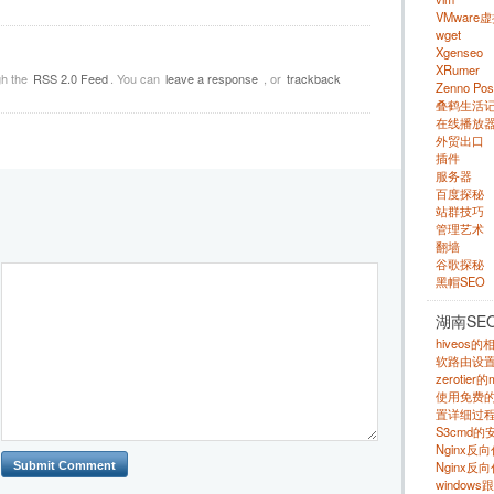
VMware
wget
Xgenseo
XRumer
gh the
RSS 2.0 Feed
. You can
leave a response
, or
trackback
Zenno Pos
叠鹤生活
在线播放
外贸出口
插件
服务器
百度探秘
站群技巧
管理艺术
翻墙
谷歌探秘
黑帽SEO
湖南SE
hiveos
软路由设
zerotie
使用免费的 s
置详细过程
S3cmd
Nginx
Nginx反
windows