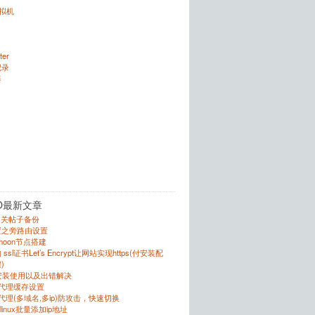
虚拟机
ter
记录
器
O最新文章
的相关帖子备份
置之旁路由设置
r的moon节点搭建
sl证书Let’s Encrypt让网站实现https(付安装配
)
的安装使用以及出错解决
反向代理缓存设置
向代理(多域名,多ip)防攻击，快速切换
跟linux批量添加ip地址