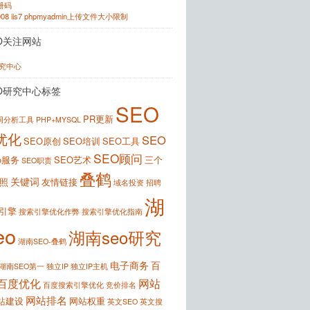
注册码
2008 iis7 phpmyadmin上传文件大小限制
O关注网站
研究中心
O研究中心标签
SEO
PR更新
键词分析工具
PHP+MYSQL
优化
SEO
SEO原创
SEO培训
SEO工具
SEO顾问
o服务
SEO艺术
三个
SEO职责
叠鹤
关键词
照
友情链接
域名投资
招聘
湖
引擎
搜索引擎优化作弊
搜索引擎优化指南
eo
湖南seo研究
湖南SEO-叠鹤
电子商务
百
湖南SEO第一
独立IP
独立IP主机
百度优化
网站
百度搜索引擎优化
竞价排名
网站排名
站建设
网站权重
英文SEO
英文搜