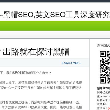
-黑帽SEO,英文SEO工具深度研究
湖南SE
方？出路就在探讨黑帽
Leave a reply »
之下，我们SEO到底该朝哪个方向走？
要解释太多了。所谓黑帽就是违返了该搜索引擎制定的游戏规
们为什么一定要遵守搜索引擎的规则呢？就因为加了规则这
湖南SEO
网站优化和
化,adwo
经验分享: XRu
我们排名优化要走捷径，而黑帽则是将这个捷径更捷径一些。
联系 QQ
引擎算法的研究将SEO效果最大化。因此，能够研发出黑帽
微信号：
g