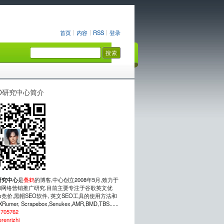
首页
内容
RSS
登录
O研究中心简介
研究中心
是
叠鹤
的博客,中心创立2008年5月,致力于
网络营销推广研究.目前主要专注于谷歌英文优
rds竞价,黑帽SEO软件, 英文SEO工具的使用方法和
mer, Scrapebox,Senukex,AMR,BMD,TBS......
：
705762
erenrizhi