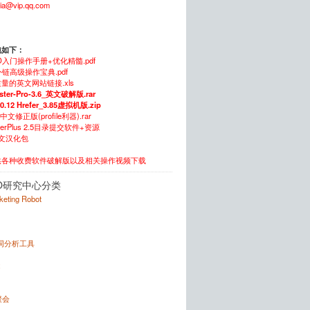
xia@vip.qq.com
包如下：
O入门操作手册+优化精髓.pdf
链高级操作宝典.pdf
量的英文网站链接.xls
ster-Pro-3.6_英文破解版.rar
.0.12 Hrefer_3.85虚拟机版.zip
5中文修正版(profile利器).rar
itterPlus 2.5目录提交软件+资源
中文汉化包
供各种收费软件破解版以及相关操作视频下载
O研究中心分类
rketing Robot
键词分析工具
x
聚会