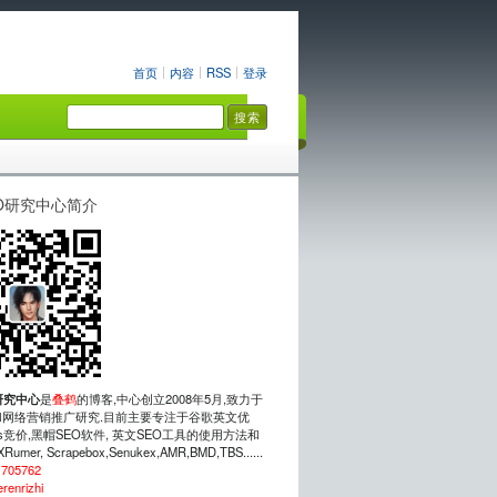
首页
内容
RSS
登录
O研究中心简介
研究中心
是
叠鹤
的博客,中心创立2008年5月,致力于
网络营销推广研究.目前主要专注于谷歌英文优
rds竞价,黑帽SEO软件, 英文SEO工具的使用方法和
mer, Scrapebox,Senukex,AMR,BMD,TBS......
：
705762
erenrizhi