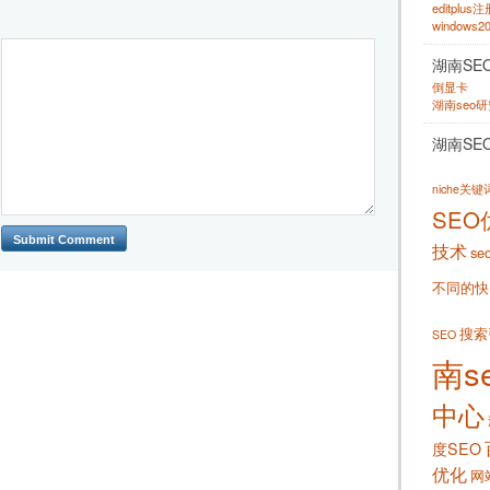
editplus
windows
湖南SE
倒显卡
湖南seo
湖南SE
niche关
SEO
技术
se
不同的快
搜索
SEO
南s
中心
度SEO
优化
网