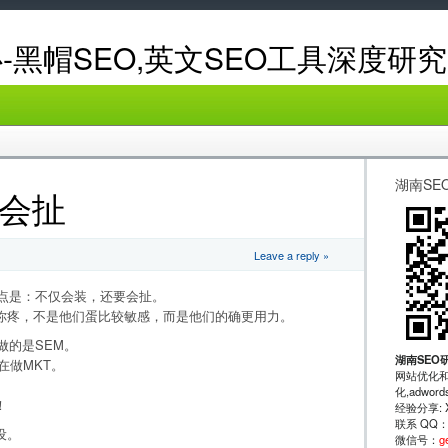
-黑帽SEO,英文SEO工具深度研究
湖南SE
会扯
Leave a reply »
点是：不仅会装，还要会扯。
你疼，不是他们蛋比较敏感，而是他们的确更用力。
做的是SEM。
湖南SEO
在做MKT。
网站优化和
化,adwo
！
经验分享: XRu
联系 QQ
设。
微信号：
g