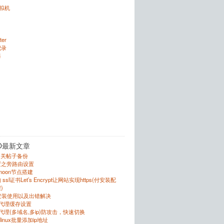
虚拟机
ter
记录
器
O最新文章
的相关帖子备份
置之旁路由设置
r的moon节点搭建
sl证书Let’s Encrypt让网站实现https(付安装配
)
的安装使用以及出错解决
反向代理缓存设置
向代理(多域名,多ip)防攻击，快速切换
跟linux批量添加ip地址