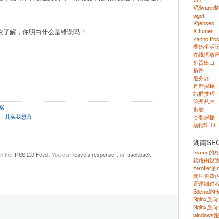
VMware
wget
?
Xgenseo
XRumer
较了解，你明白什么是错误吗？
Zenno Pos
叠鹤生活
在线播放
外贸出口
插件
服务器
百度探秘
站群技巧
管理艺术
案
翻墙
走，其实我想留
谷歌探秘
黑帽SEO
湖南SE
hiveos
gh the
RSS 2.0 Feed
. You can
leave a response
, or
trackback
软路由设
zerotie
使用免费的 s
置详细过程
S3cmd
Nginx
Nginx反
windows