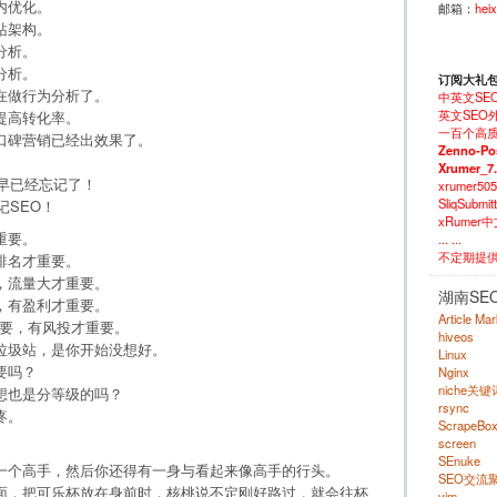
内优化。
邮箱：
hei
站架构。
分析。
分析。
订阅大礼
在做行为分析了。
中英文SE
英文SEO外
提高转化率。
一百个高质
口碑营销已经出效果了。
Zenno-Po
Xrumer_7
早已经忘记了！
xrumer50
SliqSubm
记SEO！
xRumer
重要。
... ...
不定期提
排名才重要。
，流量大才重要。
湖南SE
，有盈利才重要。
Article Ma
重要，有风投才重要。
hiveos
垃圾站，是你开始没想好。
Linux
要吗？
Nginx
niche关
想也是分等级的吗？
rsync
疼。
ScrapeBo
screen
SEnuke
一个高手，然后你还得有一身与看起来像高手的行头。
SEO交流
面，把可乐杯放在身前时，核桃说不定刚好路过，就会往杯
vim