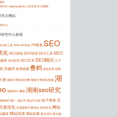
注册码
2008 iis7 phpmyadmin上传文件大小限制
O关注网站
研究中心
O研究中心标签
SEO
PR更新
键词分析工具
PHP+MYSQL
优化
SEO
SEO原创
SEO培训
SEO工具
SEO顾问
o服务
SEO艺术
三个
SEO职责
叠鹤
关键词
照
友情链接
域名投资
招聘
湖
引擎
搜索引擎优化作弊
搜索引擎优化指南
eo
湖南seo研究
湖南SEO-叠鹤
电子商务
百
湖南SEO第一
独立IP
独立IP主机
百度优化
网站
百度搜索引擎优化
竞价排名
网站排名
站建设
网站权重
英文SEO
英文搜