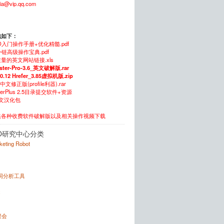
xia@vip.qq.com
包如下：
O入门操作手册+优化精髓.pdf
链高级操作宝典.pdf
量的英文网站链接.xls
ster-Pro-3.6_英文破解版.rar
.0.12 Hrefer_3.85虚拟机版.zip
5中文修正版(profile利器).rar
itterPlus 2.5目录提交软件+资源
中文汉化包
供各种收费软件破解版以及相关操作视频下载
O研究中心分类
rketing Robot
键词分析工具
x
聚会