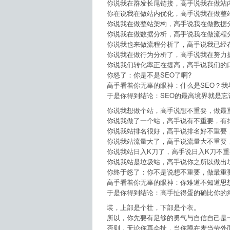
你说我在群发长尾链接，高手说我在做站
你在说我在做站内优化，高手说我在做整
你说我在做整站架构，高手说我在做数据
你说我在做数据分析，高手说我在做流程
你说我也来做流程分析了，高手说我已经
你说我在做行为分析了，高手说我在努力
你说我们转化率正在提高，高手说我们的
你怒了：你是不是SEO了啊?
高手看着你无辜的眼神：什么是SEO？我
于是你得到结论：SEO的最高境界就是忘
你说我想做个站，高手说想不重要，做最
你说我做了一个站，高手说有不重要，有
你说我站排名很好，高手说排名好不重要
你说我站流量大了，高手说流量大不重要
你说我站日入K刀了，高手说日入K刀不
你说我站是垃圾站，高手说你之所以做出
你终于怒了：你不是说想不重要，做最重
高手看着你无辜的眼神：你难道不知道思
于是你得到结论：高手扯得蛋的确比你的
装，上部是个壮，下部是个衣。
所以，你先要有足够的勇气与自信自己是
否则，无论你再会扯，当你蹲在麦当劳外