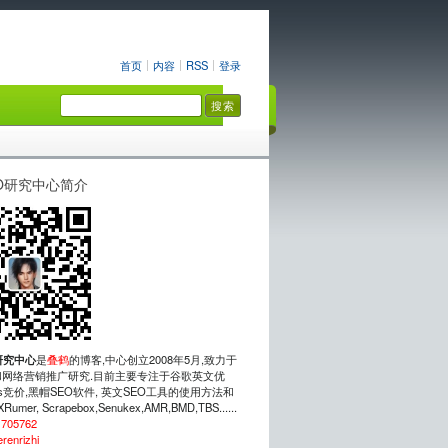
首页
内容
RSS
登录
O研究中心简介
研究中心
是
叠鹤
的博客,中心创立2008年5月,致力于
网络营销推广研究.目前主要专注于谷歌英文优
rds竞价,黑帽SEO软件, 英文SEO工具的使用方法和
mer, Scrapebox,Senukex,AMR,BMD,TBS......
：
705762
erenrizhi