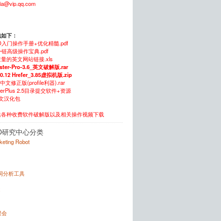
xia@vip.qq.com
包如下：
O入门操作手册+优化精髓.pdf
链高级操作宝典.pdf
量的英文网站链接.xls
ster-Pro-3.6_英文破解版.rar
.0.12 Hrefer_3.85虚拟机版.zip
5中文修正版(profile利器).rar
itterPlus 2.5目录提交软件+资源
中文汉化包
供各种收费软件破解版以及相关操作视频下载
O研究中心分类
rketing Robot
键词分析工具
x
聚会