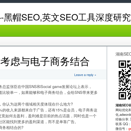
-黑帽SEO,英文SEO工具深度研究
湖南SE
多考虑与电子商务结合
Leave a reply »
业务总监张臣在中国SNS和Social game发展论坛上表示，
渠道比较单一，如果能够和电子商务结合，会给SNS带来更多
，你认为这两个领域相关度体现在什么地方?
湖南SEO
0%的收入来源都来自于广告，还有15%是会员，电子商务这
网站优化和
化,adwo
S究竟如何去盈利，盈利难是目前的热点话题，同时也是一个
经验分享: XRu
S社区能找到更多的盈利渠道，而不是单靠广告。
联系 QQ
商务相结合的?
微信号：
g