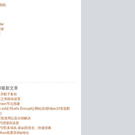
虚拟机
ter
记录
器
O最新文章
的相关帖子备份
置之旁路由设置
r的moon节点搭建
sl证书Let’s Encrypt让网站实现https(付安装配
)
的安装使用以及出错解决
反向代理缓存设置
向代理(多域名,多ip)防攻击，快速切换
跟linux批量添加ip地址