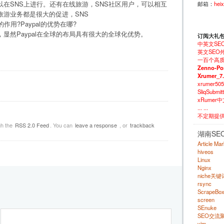
在SNS上进行。还有在线旅游，SNS社区用户，可以相互
邮箱：
hei
游业务都是很大的促进，SNS
用?Paypal的优势在哪?
显然Paypal在全球的布局具有很大的全球化优势。
订阅大礼
中英文SE
英文SEO外
一百个高质
Zenno-Po
Xrumer_7
xrumer50
SliqSubm
xRumer
... ...
不定期提
gh the
RSS 2.0 Feed
. You can
leave a response
, or
trackback
湖南SE
Article Ma
hiveos
Linux
Nginx
niche关
rsync
ScrapeBo
screen
SEnuke
SEO交流
vim