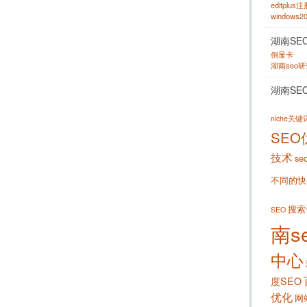
editplus
windows
湖南SE
倒显卡
湖南seo
湖南SE
niche关
SEO
技术
se
不同的快
搜索
SEO
南s
中心
度SEO
优化
网