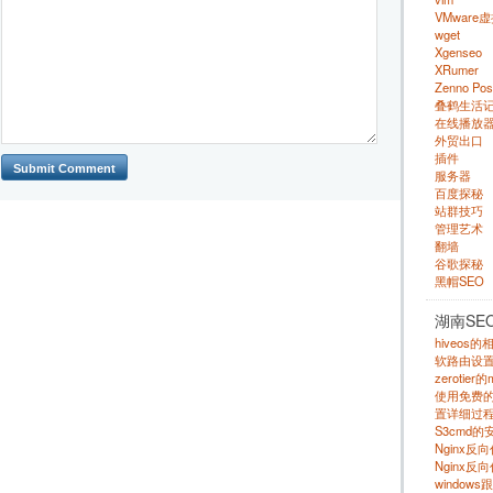
VMware
wget
Xgenseo
XRumer
Zenno Pos
叠鹤生活
在线播放
外贸出口
插件
服务器
百度探秘
站群技巧
管理艺术
翻墙
谷歌探秘
黑帽SEO
湖南SE
hiveos
软路由设
zerotie
使用免费的 s
置详细过程
S3cmd
Nginx
Nginx反
windows