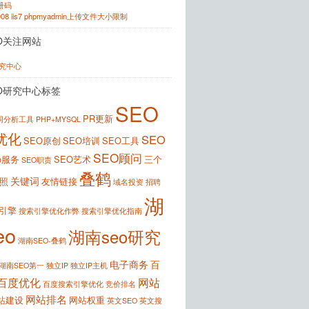
注册码
2008 iis7 phpmyadmin上传文件大小限制
O关注网站
研究中心
O研究中心标签
SEO
PR更新
键词分析工具
PHP+MYSQL
优化
SEO
SEO原创
SEO培训
SEO工具
SEO顾问
o服务
SEO艺术
三个
SEO职责
叠鹤
关键词
照
友情链接
域名投资
招聘
湖
引擎
搜索引擎优化作弊
搜索引擎优化指南
eo
湖南seo研究
湖南SEO-叠鹤
电子商务
百
湖南SEO第一
独立IP
独立IP主机
百度优化
网站
百度搜索引擎优化
竞价排名
网站排名
站建设
网站权重
英文SEO
英文搜