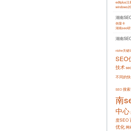
editplus
windows
湖南SE
倒显卡
湖南seo
湖南SE
niche关
SEO
技术
se
不同的快
搜索
SEO
南s
中心
度SEO
优化
网