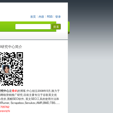
首页
内容
RSS
登录
O研究中心简介
研究中心
是
叠鹤
的博客,中心创立2008年5月,致力于
网络营销推广研究.目前主要专注于谷歌英文优
rds竞价,黑帽SEO软件, 英文SEO工具的使用方法和
mer, Scrapebox,Senukex,AMR,BMD,TBS......
：
705762
erenrizhi