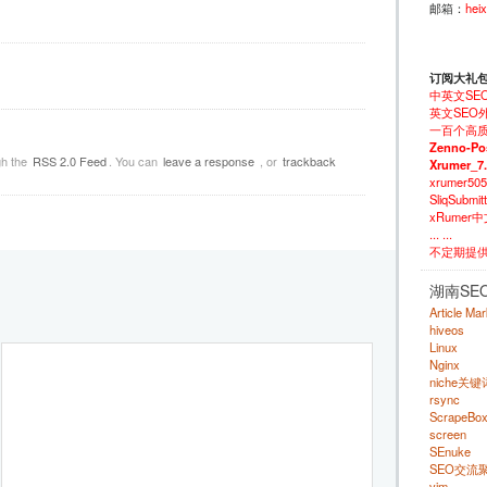
邮箱：
hei
订阅大礼
中英文SE
英文SEO外
一百个高质
Zenno-Po
gh the
RSS 2.0 Feed
. You can
leave a response
, or
trackback
Xrumer_7
xrumer50
SliqSubm
xRumer
... ...
不定期提
湖南SE
Article Ma
hiveos
Linux
Nginx
niche关
rsync
ScrapeBo
screen
SEnuke
SEO交流
vim