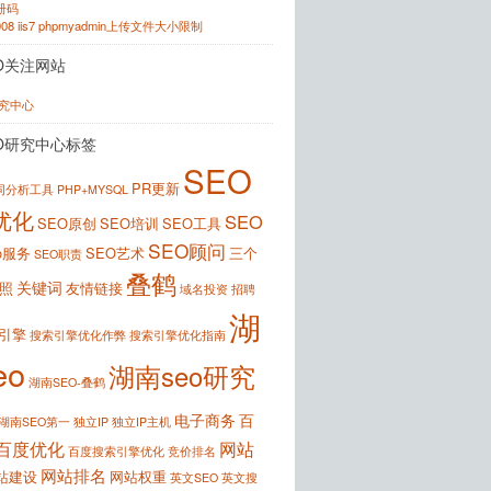
注册码
2008 iis7 phpmyadmin上传文件大小限制
O关注网站
研究中心
O研究中心标签
SEO
PR更新
键词分析工具
PHP+MYSQL
优化
SEO
SEO原创
SEO培训
SEO工具
SEO顾问
o服务
SEO艺术
三个
SEO职责
叠鹤
关键词
照
友情链接
域名投资
招聘
湖
引擎
搜索引擎优化作弊
搜索引擎优化指南
eo
湖南seo研究
湖南SEO-叠鹤
电子商务
百
湖南SEO第一
独立IP
独立IP主机
百度优化
网站
百度搜索引擎优化
竞价排名
网站排名
站建设
网站权重
英文SEO
英文搜