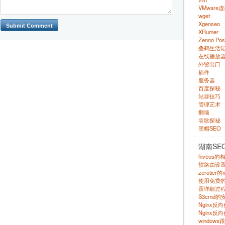
VMware
wget
Xgenseo
XRumer
Zenno Pos
叠鹤生活
在线播放
外贸出口
插件
服务器
百度探秘
站群技巧
管理艺术
翻墙
谷歌探秘
黑帽SEO
湖南SE
hiveos
软路由设
zerotie
使用免费的 s
置详细过程
S3cmd
Nginx
Nginx反
windows