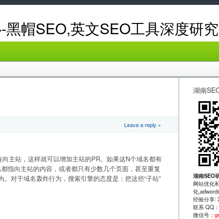
-黑帽SEO,英文SEO工具深度研究
湖南SE
Leave a reply »
！
连向主站，这样就可以增加主站的PR。如果这N个域名都有
名都指向主站的内容，或者都只有少数几个页面，甚至重复
湖南SEO
为。对于域名轰炸行为，搜索引擎的态度是：把这些“子站”
网站优化和
化,adwo
经验分享: XRu
联系 QQ
微信号：
g