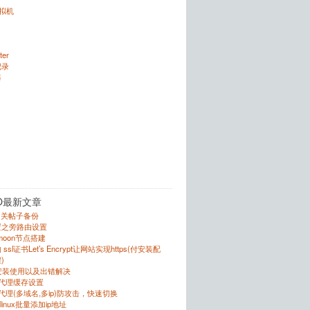
虚拟机
ter
记录
器
O最新文章
的相关帖子备份
置之旁路由设置
r的moon节点搭建
sl证书Let’s Encrypt让网站实现https(付安装配
)
的安装使用以及出错解决
反向代理缓存设置
向代理(多域名,多ip)防攻击，快速切换
跟linux批量添加ip地址