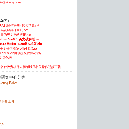
xia@vip.qq.com
包如下：
O入门操作手册+优化精髓.pdf
链高级操作宝典.pdf
量的英文网站链接.xls
ster-Pro-3.6_英文破解版.rar
.0.12 Hrefer_3.85虚拟机版.zip
5中文修正版(profile利器).rar
itterPlus 2.5目录提交软件+资源
中文汉化包
供各种收费软件破解版以及相关操作视频下载
O研究中心分类
rketing Robot
键词分析工具
x
聚会