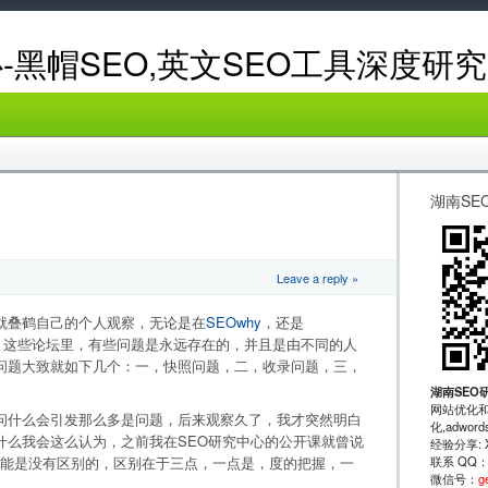
-黑帽SEO,英文SEO工具深度研究
湖南SE
题
Leave a reply »
就叠鹤自己的个人观察，无论是在
SEOwhy
，还是
，这些论坛里，有些问题是永远存在的，并且是由不同的人
问题大致就如下几个：一，快照问题，二，收录问题，三，
湖南SEO
网站优化和
问什么会引发那么多是问题，后来观察久了，我才突然明白
化,adwo
什么我会这么认为，之前我在SEO研究中心的公开课就曾说
经验分享: XRu
联系 QQ
O技能是没有区别的，区别在于三点，一点是，度的把握，一
微信号：
g