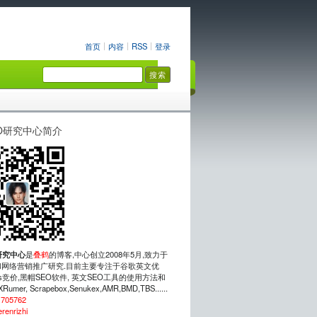
首页
内容
RSS
登录
O研究中心简介
研究中心
是
叠鹤
的博客,中心创立2008年5月,致力于
网络营销推广研究.目前主要专注于谷歌英文优
rds竞价,黑帽SEO软件, 英文SEO工具的使用方法和
mer, Scrapebox,Senukex,AMR,BMD,TBS......
：
705762
erenrizhi