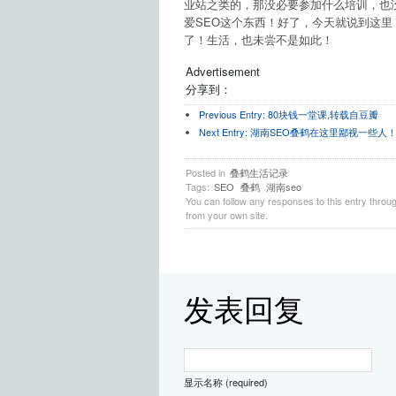
业站之类的，那没必要参加什么培训，也没
爱SEO这个东西！好了，今天就说到这里
了！生活，也未尝不是如此！
Advertisement
分享到：
Previous Entry:
80块钱一堂课,转载自豆瓣
Next Entry:
湖南SEO叠鹤在这里鄙视一些人
Posted in
叠鹤生活记录
Tags:
SEO
叠鹤
湖南seo
You can follow any responses to this entry throu
from your own site.
发表回复
显示名称 (required)