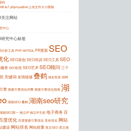
注册码
2008 iis7 phpmyadmin上传文件大小限制
O关注网站
研究中心
O研究中心标签
SEO
PR更新
键词分析工具
PHP+MYSQL
优化
SEO
SEO原创
SEO培训
SEO工具
SEO顾问
o服务
SEO艺术
三个
SEO职责
叠鹤
关键词
照
友情链接
域名投资
招聘
湖
引擎
搜索引擎优化作弊
搜索引擎优化指南
eo
湖南seo研究
湖南SEO-叠鹤
电子商务
百
湖南SEO第一
独立IP
独立IP主机
百度优化
网站
百度搜索引擎优化
竞价排名
网站排名
站建设
网站权重
英文SEO
英文搜