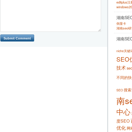
editplus
windows
湖南SE
倒显卡
湖南seo
湖南SE
niche关
SEO
技术
se
不同的快
搜索
SEO
南s
中心
度SEO
优化
网