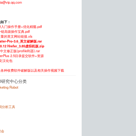
xia@vip.qq.com
包如下：
O入门操作手册+优化精髓.pdf
链高级操作宝典.pdf
量的英文网站链接.xls
ster-Pro-3.6_英文破解版.rar
.0.12 Hrefer_3.85虚拟机版.zip
5中文修正版(profile利器).rar
itterPlus 2.5目录提交软件+资源
中文汉化包
供各种收费软件破解版以及相关操作视频下载
O研究中心分类
rketing Robot
键词分析工具
x
聚会