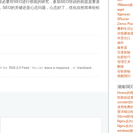
必要对SEO进行彻底的研究，参加SEO培训的前提是要喜
VMware
，SEO的关键还是心态问题，心态好了，优化自然简单轻松
wget
Xgenseo
XRumer
Zenno Pos
叠鹤生活
在线播放
外贸出口
插件
！
服务器
百度探秘
站群技巧
管理艺术
翻墙
gh the
RSS 2.0 Feed
. You can
leave a response
, or
trackback
谷歌探秘
黑帽SEO
湖南SE
hiveos
软路由设
zerotie
使用免费的 s
置详细过程
S3cmd
Nginx
Nginx反
windows