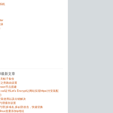
虚拟机
ter
记录
器
O最新文章
的相关帖子备份
置之旁路由设置
r的moon节点搭建
sl证书Let’s Encrypt让网站实现https(付安装配
)
的安装使用以及出错解决
反向代理缓存设置
向代理(多域名,多ip)防攻击，快速切换
跟linux批量添加ip地址