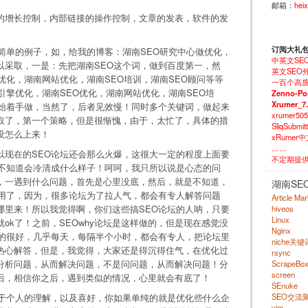
邮箱：
hei
的增长控制，内部链接的操作控制，文章的发表，软件的发
订阅大礼
简单的例子，如，给我的博客：湖南SEO研究中心做优化，
中英文SE
以采取，一是：先把湖南SEO这个词，做到百度第一，然
英文SEO外
优化，湖南网站优化，湖南SEO培训，湖南SEO顾问等等
一百个高质
引擎优化，湖南SEO优化，湖南网站优化，湖南SEO培
Zenno-Po
Xrumer_7
开始着手做，当然了，后者见效慢！同时多个关键词，做起来
xrumer50
取了，第一个策略，但是很惭愧，由于，太忙了，具体的措
SliqSubm
没怎么上来！
xRumer
... ...
以现在的SEO论坛还会那么火爆，这很大一定的程度上面要
不定期提
坛不知道会冷清成什么样子！呵呵，我只所以说是心态的问
，一遇到什么问题，首先是心里没底，然后，就是不知道，
湖南SE
作用了，因为，很多论坛为了拉人气，都会有专人解答问题
Article Ma
哪里来！所以我觉得啊，你们这些搞SEO论坛的人呐，只要
hiveos
Linux
ok了！之前，SEOwhy论坛是这样做的，但是现在感觉没
Nginx
做的很好，几乎每天，每隔半个小时，都会有专人，把论坛里
niche关
热心解答，但是，我觉得，大家还是得沉得住气，在优化过
rsync
分析问题，从而解决问题，不是问问题，从而解决问题！分
ScrapeBo
screen
后，相信你之后，遇到类似的情况，心里就会有底了！
SEnuke
SEO交流
在于个人的理解，以及喜好，你如果单纯的就是优化些什么企
vim