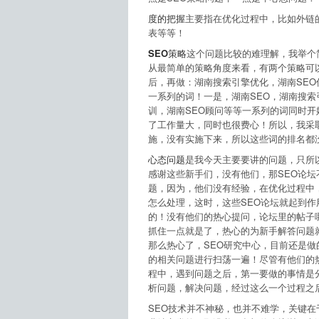
度的把握
主要指在优化过程中，比如外链
表等等！
SEO策略
这个问题比较的难理解，我举个
从最简单的策略角度来看，有两个策略可
后，再做：湖南搜索引擎优化，湖南SEO
一系列的词！一是，湖南SEO，湖南搜索
训，湖南SEO顾问等等一系列的词同时
了工作量大，同时也很费心！所以，我采
施，没有实施下来，所以这些词的排名都
心态问题
是我今天主要要讲的问题，只所
感谢这些新手们，没有他们，那SEO论
题，因为，他们没有经验，在优化过程中
怎么处理，这时，这些SEO论坛就起到
的！没有他们的热心提问，论坛里的帖子
抓住一点就是了，热心的为新手解答问题就
那么热心了，SEO研究中心，目前还是
的相关问题进行扫荡一遍！尽管有他们的
程中，遇到问题之后，第一要做的事情是
析问题，解决问题，经过这么一个过程之
SEO技术并不神秘，也并不难学，关键