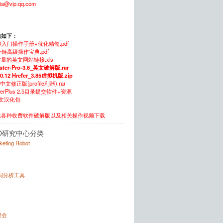
xia@vip.qq.com
包如下：
O入门操作手册+优化精髓.pdf
链高级操作宝典.pdf
量的英文网站链接.xls
ster-Pro-3.6_英文破解版.rar
.0.12 Hrefer_3.85虚拟机版.zip
5中文修正版(profile利器).rar
itterPlus 2.5目录提交软件+资源
中文汉化包
供各种收费软件破解版以及相关操作视频下载
O研究中心分类
rketing Robot
键词分析工具
x
聚会