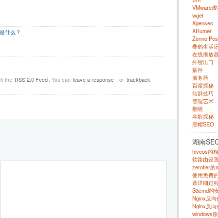
VMware
wget
Xgenseo
XRumer
的是什么？
Zenno Pos
叠鹤生活
在线播放
外贸出口
插件
服务器
gh the
RSS 2.0 Feed
. You can
leave a response
, or
trackback
百度探秘
站群技巧
管理艺术
翻墙
谷歌探秘
黑帽SEO
湖南SE
hiveos
软路由设
zerotie
使用免费的 s
置详细过程
S3cmd
Nginx
Nginx反
windows