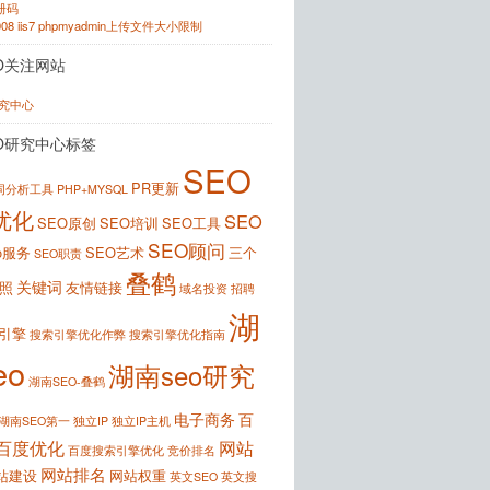
注册码
2008 iis7 phpmyadmin上传文件大小限制
O关注网站
研究中心
O研究中心标签
SEO
PR更新
键词分析工具
PHP+MYSQL
优化
SEO
SEO原创
SEO培训
SEO工具
SEO顾问
o服务
SEO艺术
三个
SEO职责
叠鹤
关键词
照
友情链接
域名投资
招聘
湖
引擎
搜索引擎优化作弊
搜索引擎优化指南
eo
湖南seo研究
湖南SEO-叠鹤
电子商务
百
湖南SEO第一
独立IP
独立IP主机
百度优化
网站
百度搜索引擎优化
竞价排名
网站排名
站建设
网站权重
英文SEO
英文搜