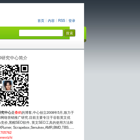
首页
内容
RSS
登录
O研究中心简介
研究中心
是
叠鹤
的博客,中心创立2008年5月,致力于
网络营销推广研究.目前主要专注于谷歌英文优
rds竞价,黑帽SEO软件, 英文SEO工具的使用方法和
mer, Scrapebox,Senukex,AMR,BMD,TBS......
：
705762
erenrizhi