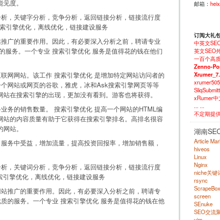
能见度。
邮箱：
hei
分析，关键字分析，竞争分析，返回链接分析，链接流行度
即时 搜索引擎优化，离线优化，链接建设服务
订阅大礼
站推广的重要作用。因此，有必要深入分析之前，聘请专业
中英文SE
的服务。一个专业 搜索引擎优化 服务是值得花的钱在他们
英文SEO外
一百个高质
Zenno-Po
Xrumer_7
互联网网站。该工作 搜索引擎优化 是增加特定网站访问者的
xrumer50
一个网站或网页的谷歌，雅虎，冰和Ask搜索引擎网页等等
SliqSubm
网站在搜索引擎的出现，更加没有看到。游客也将获得。
xRumer
... ...
业务的销售数量。 搜索引擎优化 提高一个网站的HTML编
不定期提
网站的内容质量有助于它获得在搜索引擎排名。高排名很容
的网站。
湖南SE
Article Ma
 服务中受益，增加流量，提高投资回报率，增加销售额，
hiveos
Linux
Nginx
分析，关键词分析，竞争分析，返回链接分析，链接流行度
niche关
搜索引擎优化，离线优化，链接建设服务
rsync
ScrapeBo
网站推广的重要作用。因此，有必要深入分析之前，聘请专
screen
优质的服务。一个专业 搜索引擎优化 服务是值得花的钱在他
SEnuke
SEO交流
vim