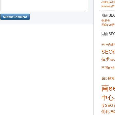
editplus
windows
湖南SE
倒显卡
湖南seo
湖南SE
niche关
SEO
技术
se
不同的快
搜索
SEO
南s
中心
度SEO
优化
网