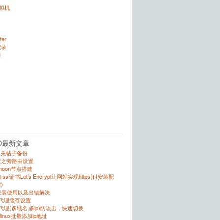
虚拟机
ter
记录
器
O最新文章
的相关帖子备份
置之旁路由设置
r的moon节点搭建
sl证书Let’s Encrypt让网站实现https(付安装配
)
的安装使用以及出错解决
反向代理缓存设置
向代理(多域名,多ip)防攻击，快速切换
跟linux批量添加ip地址