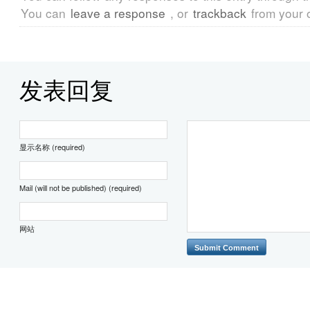
You can
leave a response
, or
trackback
from your 
发表回复
显示名称 (required)
Mail (will not be published) (required)
网站