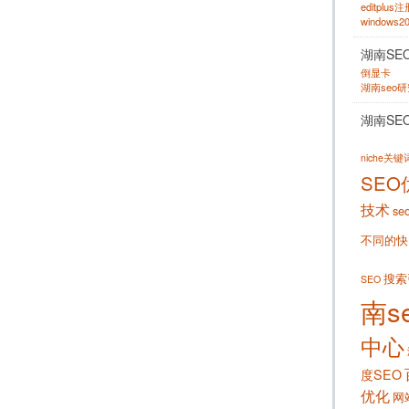
editplus
windows
湖南SE
倒显卡
湖南seo
湖南SE
niche关
SEO
技术
se
不同的快
搜索
SEO
南s
中心
度SEO
优化
网