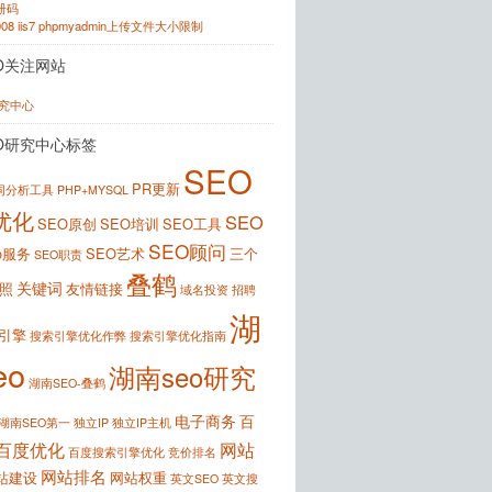
注册码
2008 iis7 phpmyadmin上传文件大小限制
O关注网站
研究中心
O研究中心标签
SEO
PR更新
键词分析工具
PHP+MYSQL
优化
SEO
SEO原创
SEO培训
SEO工具
SEO顾问
o服务
SEO艺术
三个
SEO职责
叠鹤
关键词
照
友情链接
域名投资
招聘
湖
引擎
搜索引擎优化作弊
搜索引擎优化指南
eo
湖南seo研究
湖南SEO-叠鹤
电子商务
百
湖南SEO第一
独立IP
独立IP主机
百度优化
网站
百度搜索引擎优化
竞价排名
网站排名
站建设
网站权重
英文SEO
英文搜