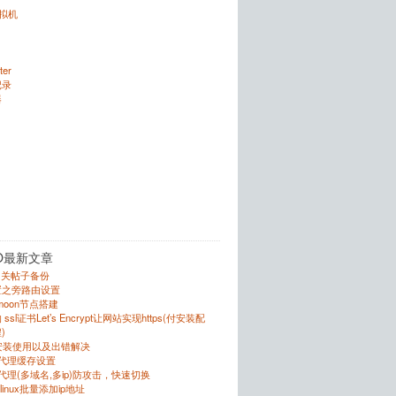
虚拟机
ter
记录
器
O最新文章
的相关帖子备份
置之旁路由设置
r的moon节点搭建
sl证书Let’s Encrypt让网站实现https(付安装配
)
的安装使用以及出错解决
反向代理缓存设置
向代理(多域名,多ip)防攻击，快速切换
跟linux批量添加ip地址