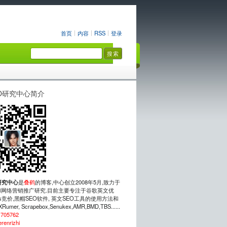
首页
内容
RSS
登录
O研究中心简介
研究中心
是
叠鹤
的博客,中心创立2008年5月,致力于
网络营销推广研究.目前主要专注于谷歌英文优
rds竞价,黑帽SEO软件, 英文SEO工具的使用方法和
mer, Scrapebox,Senukex,AMR,BMD,TBS......
：
705762
erenrizhi