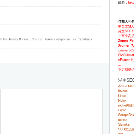
邮箱：
hei
订阅大礼
中英文SE
英文SEO外
一百个高质
gh the
RSS 2.0 Feed
. You can
leave a response
, or
trackback
Zenno-Po
Xrumer_7
xrumer50
SliqSubm
xRumer
... ...
不定期提
湖南SE
Article Ma
hiveos
Linux
Nginx
niche关
rsync
ScrapeBo
screen
SEnuke
SEO交流
vim