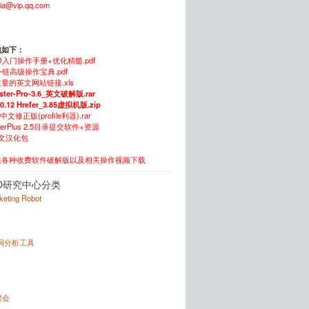
xia@vip.qq.com
包如下：
O入门操作手册+优化精髓.pdf
链高级操作宝典.pdf
量的英文网站链接.xls
ster-Pro-3.6_英文破解版.rar
.0.12 Hrefer_3.85虚拟机版.zip
5中文修正版(profile利器).rar
itterPlus 2.5目录提交软件+资源
中文汉化包
供各种收费软件破解版以及相关操作视频下载
O研究中心分类
rketing Robot
键词分析工具
x
聚会