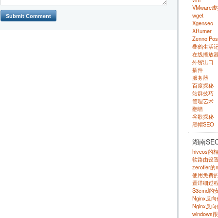
VMware
wget
Xgenseo
XRumer
Zenno Pos
叠鹤生活
在线播放
外贸出口
插件
服务器
百度探秘
站群技巧
管理艺术
翻墙
谷歌探秘
黑帽SEO
湖南SE
hiveos
软路由设
zerotie
使用免费的 s
置详细过程
S3cmd
Nginx
Nginx反
windows