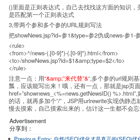
()里面是正则表达式，自己去找找这方面的知识，
是匹配第一个正则表达式
3,带两个参和多个参的URL规则写法
把showNews.jsp?id=参1&type=参2伪成news-参1-参
<rule>
<from>^/news-(.[0-9]*)-(.[0-9]*).html</from>
<to>/showNews.jsp?id=$1&amp;type=$2</to>
</rule>
注意一点：用
“&amp;”来代替”&
“,多个参的url规
瓢，应该能写出来！哦，还有一点，那就是jsp页面
href=”shownews_<%=news.getNewsID() %>.
的话，就再多加个”/”，JSP用urlrewrite实现伪
慢去摸索，自己摸索出来的，估计这一生都不会忘
Advertisement
分享到：
Previous Entry:
自然(SEO)优化才是真正的(SEO)优