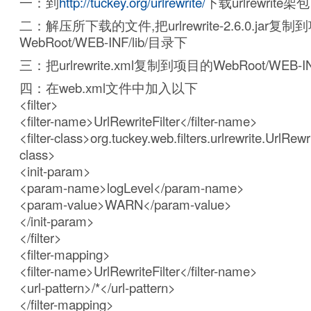
一：到
http://tuckey.org/urlrewrite/
下载urlrewrite架
二：解压所下载的文件,把urlrewrite-2.6.0.jar复
WebRoot/WEB-INF/lib/目录下
三：把urlrewrite.xml复制到项目的WebRoot/WEB-
四：在web.xml文件中加入以下
<filter>
<filter-name>UrlRewriteFilter</filter-name>
<filter-class>org.tuckey.web.filters.urlrewrite.UrlRewrit
class>
<init-param>
<param-name>logLevel</param-name>
<param-value>WARN</param-value>
</init-param>
</filter>
<filter-mapping>
<filter-name>UrlRewriteFilter</filter-name>
<url-pattern>/*</url-pattern>
</filter-mapping>