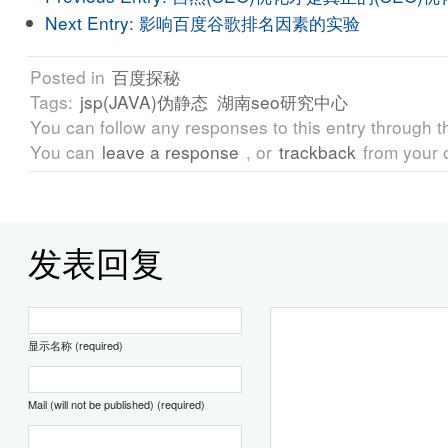
Next Entry:
影响百度谷歌排名因素的实验
Posted in
百度探秘
Tags:
jsp(JAVA)伪静态
湖南seo研究中心
You can follow any responses to this entry through 
You can
leave a response
, or
trackback
from your 
发表回复
显示名称 (required)
Mail (will not be published) (required)