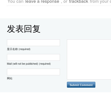
You can
leave a response
, or
trackback
from your 
发表回复
显示名称 (required)
Mail (will not be published) (required)
网站