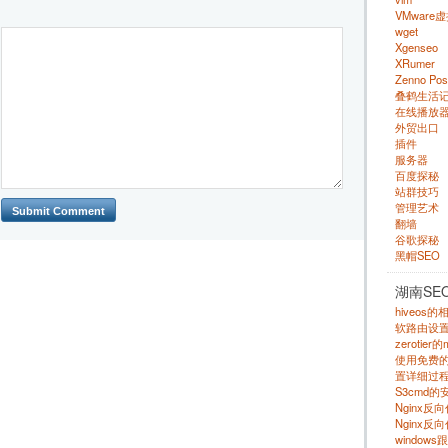
VMware
wget
Xgenseo
XRumer
Zenno Pos
叠鹤生活
在线播放
外贸出口
插件
服务器
百度探秘
站群技巧
管理艺术
翻墙
谷歌探秘
黑帽SEO
湖南SE
hiveos
软路由设
zerotie
使用免费的 s
置详细过程
S3cmd
Nginx
Nginx反
windows