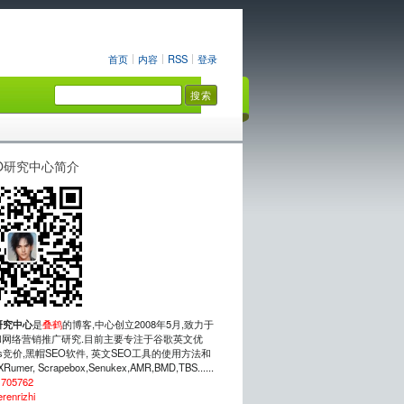
首页
内容
RSS
登录
O研究中心简介
研究中心
是
叠鹤
的博客,中心创立2008年5月,致力于
网络营销推广研究.目前主要专注于谷歌英文优
rds竞价,黑帽SEO软件, 英文SEO工具的使用方法和
mer, Scrapebox,Senukex,AMR,BMD,TBS......
：
705762
erenrizhi