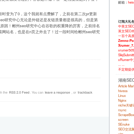
邮箱：
hei
新时变为了0，这个我就有点费解了，之前在第二次pr更新
eo研究中心无论是外链还是友链质量都是很高的，但是第
订阅大礼
原因！郴州seo研究中心在谷歌的权重降的厉害，之前排名
中英文SE
英文SEO外
网站名，也是在n页之外去了！过一段时间给郴州seo研究
一百个高质
Zenno-Po
Xrumer_7
xrumer50
SliqSubm
xRumer
... ...
不定期提
湖南SE
Article Ma
hiveos
gh the
RSS 2.0 Feed
. You can
leave a response
, or
trackback
Linux
Nginx
niche关
rsync
ScrapeBo
screen
SEnuke
SEO交流
vim