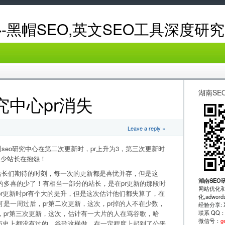
-黑帽SEO,英文SEO工具深度研究
湖南SE
究中心pr消失
Leave a reply »
eo研究中心在第二次更新时，pr上升为3，第三次更新时
多少站长在抱怨！
长们期待的时刻，每一次的更新都是喜忧并存，但是这
湖南SEO
的多喜的少了！有相当一部分的站长，是在pr更新的那段时
网站优化和
r更新时pr有个大的提升，但是这次估计他们都失算了，在
化,adwo
是一周过后，pr第二次更新，这次，pr掉的人不在少数，
经验分享: XRu
联系 QQ
，pr第三次更新，这次，估计有一大片的人在骂谷歌，哈
微信号：
g
歌历史上都没有过的，谷歌这样做，在一定程度上起到了公平