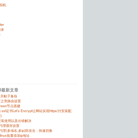
虚拟机
ter
记录
器
O最新文章
的相关帖子备份
置之旁路由设置
r的moon节点搭建
sl证书Let’s Encrypt让网站实现https(付安装配
)
的安装使用以及出错解决
反向代理缓存设置
向代理(多域名,多ip)防攻击，快速切换
跟linux批量添加ip地址