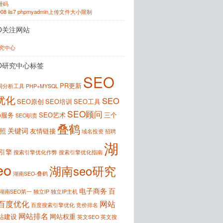
注册码
2008 iis7 phpmyadmin上传文件大小限制
O关注网站
研究中心
O研究中心标签
SEO
PR更新
键词分析工具
PHP+MYSQL
优化
SEO
SEO原创
SEO培训
SEO工具
SEO顾问
o服务
SEO艺术
三个
SEO职责
叠鹤
关键词
照
友情链接
域名投资
招聘
湖
引擎
搜索引擎优化作弊
搜索引擎优化指南
eo
湖南seo研究
湖南SEO-叠鹤
电子商务
百
湖南SEO第一
独立IP
独立IP主机
百度优化
网站
百度搜索引擎优化
竞价排名
网站排名
站建设
网站权重
英文SEO
英文搜