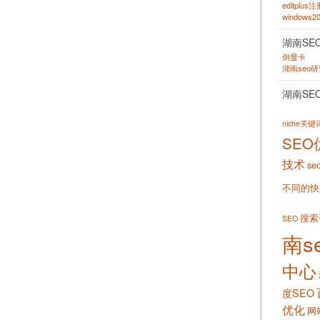
editplus
windows
湖南SE
倒显卡
湖南seo
湖南SE
niche关
SEO
技术
se
不同的快
搜索
SEO
南s
中心
度SEO
优化
网