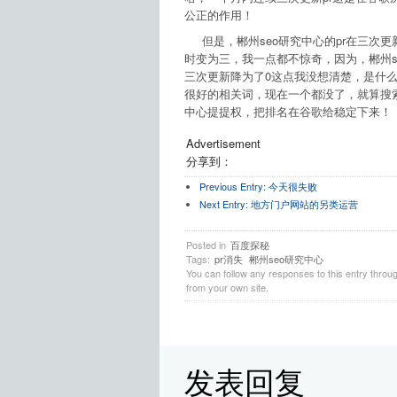
公正的作用！
但是，郴州seo研究中心的pr在三次更
时变为三，我一点都不惊奇，因为，郴州s
三次更新降为了0这点我没想清楚，是什么
很好的相关词，现在一个都没了，就算搜索
中心提提权，把排名在谷歌给稳定下来！
Advertisement
分享到：
Previous Entry:
今天很失败
Next Entry:
地方门户网站的另类运营
Posted in
百度探秘
Tags:
pr消失
郴州seo研究中心
You can follow any responses to this entry throu
from your own site.
发表回复