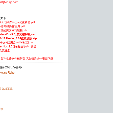
xia@vip.qq.com
包如下：
O入门操作手册+优化精髓.pdf
链高级操作宝典.pdf
量的英文网站链接.xls
ster-Pro-3.6_英文破解版.rar
.0.12 Hrefer_3.85虚拟机版.zip
5中文修正版(profile利器).rar
itterPlus 2.5目录提交软件+资源
中文汉化包
供各种收费软件破解版以及相关操作视频下载
O研究中心分类
rketing Robot
键词分析工具
x
聚会