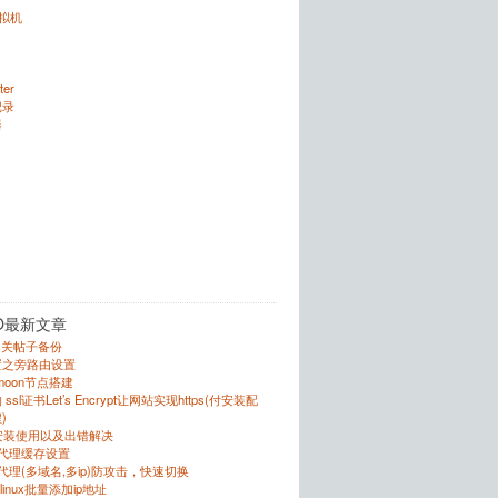
虚拟机
ter
记录
器
O最新文章
的相关帖子备份
置之旁路由设置
r的moon节点搭建
sl证书Let’s Encrypt让网站实现https(付安装配
)
的安装使用以及出错解决
反向代理缓存设置
向代理(多域名,多ip)防攻击，快速切换
跟linux批量添加ip地址