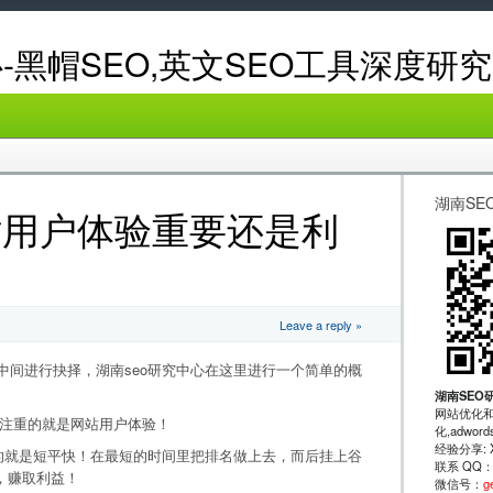
-黑帽SEO,英文SEO工具深度研究
湖南SE
站用户体验重要还是利
Leave a reply »
进行抉择，湖南seo研究中心在这里进行一个简单的概
湖南SEO
网站优化和
更注重的就是网站用户体验！
化,adwo
经验分享: XRu
就是短平快！在最短的时间里把排名做上去，而后挂上谷
联系 QQ
，赚取利益！
微信号：
g