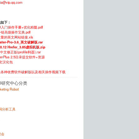
xia@vip.qq.com
包如下：
O入门操作手册+优化精髓.pdf
链高级操作宝典.pdf
量的英文网站链接.xls
ster-Pro-3.6_英文破解版.rar
.0.12 Hrefer_3.85虚拟机版.zip
5中文修正版(profile利器).rar
itterPlus 2.5目录提交软件+资源
中文汉化包
供各种收费软件破解版以及相关操作视频下载
O研究中心分类
rketing Robot
键词分析工具
x
聚会