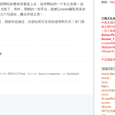
邮箱：
hei
把网站的整体质量提上去，追求网站的一个长久发展！这
当然了，有时，黑帽的一些手法，能够让seoer赚取更多的
时搞几个垃圾站，赚点外快之类！
订阅大礼
，我曾经也做过，垃圾站有它生存的道理和方式！专门靠
中英文SE
英文SEO外
一百个高质
Zenno-Po
Xrumer_7
xrumer50
SliqSubm
xRumer
接
... ...
不定期提
湖南SE
gh the
RSS 2.0 Feed
. You can
leave a response
, or
trackback
Article Ma
hiveos
Linux
Nginx
niche关
rsync
ScrapeBo
screen
SEnuke
SEO交流
vim