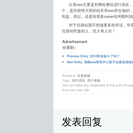
白冒seo主要是对网站整站进行优化，
个，是目前绝大部的站长和seo所在做的，
利益，所以，还是有很多seoer在闲暇
对于垃圾站我不想做更多的评论，毕竟
垃圾站吃饭的人，也大有人在！
Advertisement
分享到：
Previous Entry:
2010年你奋斗了吗？
Next Entry:
湖南seo研究中心暂不交换友情链
Posted in
百度探秘
Tags:
SEO优化
用户体验
You can follow any responses to this entry throu
from your own site.
发表回复