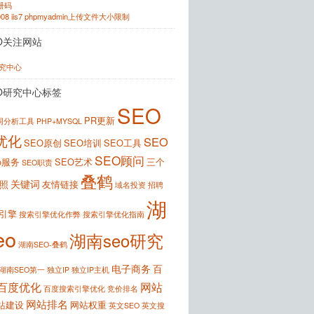
注册码
2008 iis7 phpmyadmin上传文件大小限制
O关注网站
研究中心
O研究中心标签
SEO
PR更新
键词分析工具
PHP+MYSQL
优化
SEO
SEO原创
SEO培训
SEO工具
SEO顾问
o服务
SEO艺术
三个
SEO职责
叠鹤
关键词
照
友情链接
域名投资
招聘
湖
引擎
搜索引擎优化作弊
搜索引擎优化指南
eo
湖南seo研究
湖南SEO-叠鹤
电子商务
百
湖南SEO第一
独立IP
独立IP主机
百度优化
网站
百度搜索引擎优化
竞价排名
网站排名
站建设
网站权重
英文SEO
英文搜