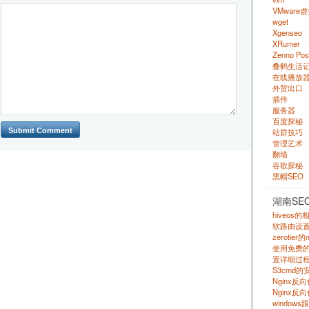
VMware
wget
Xgenseo
XRumer
Zenno Pos
叠鹤生活
在线播放
外贸出口
插件
服务器
百度探秘
站群技巧
管理艺术
翻墙
谷歌探秘
黑帽SEO
湖南SE
hiveos
软路由设
zerotie
使用免费的 s
置详细过程
S3cmd
Nginx
Nginx反
windows