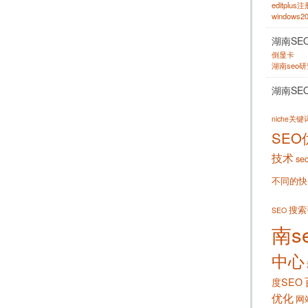
editplus
windows
湖南SE
倒显卡
湖南seo
湖南SE
niche关
SEO
技术
se
不同的快
搜索
SEO
南s
中心
度SEO
优化
网