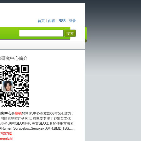
首页
内容
RSS
登录
O研究中心简介
研究中心
是
叠鹤
的博客,中心创立2008年5月,致力于
网络营销推广研究.目前主要专注于谷歌英文优
rds竞价,黑帽SEO软件, 英文SEO工具的使用方法和
mer, Scrapebox,Senukex,AMR,BMD,TBS......
：
705762
erenrizhi